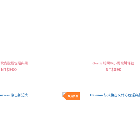
𝐝𝐢𝐞 軟皮皺摺包經典黑
𝐆𝐞𝐫𝐭𝐢𝐞 暗黑款小馬鞍鏈條包
NT$980
NT$890
現貨商品