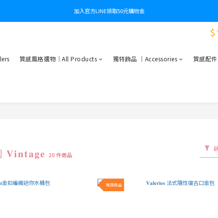
加入官方LINE領取50元購物金
$
ers
質感風格選物｜All Products
獨特飾品 ｜Accessories
質感配件｜Es
𝐧𝐭𝐚𝐠𝐞
20 件商品
現貨商品