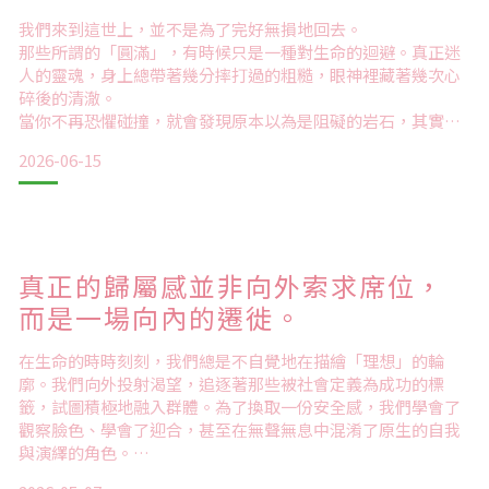
我們來到這世上，並不是為了完好無損地回去。
一路上，我們遇過各種預料之外的變化，也經歷過信念被打
那些所謂的「圓滿」，有時候只是一種對生命的迴避。真正迷
破、再重新建立的過程。這時候才發現，外面發生的所有事
人的靈魂，身上總帶著幾分摔打過的粗糙，眼神裡藏著幾次心
情，其實都像一面鏡子，只是在反映我們當下的內心狀態。
碎後的清澈。
當你不再恐懼碰撞，就會發現原本以為是阻礙的岩石，其實是
讓你根系更強壯的支點；原本以為是侵蝕的雨水，其實是滋養
2026-06-15
乾涸心靈的甘露。我們都是在一次次的碰撞中，才摸索出自己
慢慢地，世界不再那麼嘈雜了。那些走過的夜路、看過的風
的邊界，明白自己究竟是誰。
景，最後都像一陣微風，吹散了腦袋裡的混亂。
好比你是否試過在完全漆黑的房間裡摸索？
如果你不曾撞到桌角，永遠不會知道房間的輪廓；如果你不曾
踏空階梯，便不會感知地心引力的存在。
真正的歸屬感並非向外索求席位，
我們的靈魂也
而是一場向內的遷徙。
在生命的時時刻刻，我們總是不自覺地在描繪「理想」的輪
廓。我們向外投射渴望，追逐著那些被社會定義為成功的標
籤，試圖積極地融入群體。為了換取一份安全感，我們學會了
觀察臉色、學會了迎合，甚至在無聲無息中混淆了原生的自我
與演繹的角色。