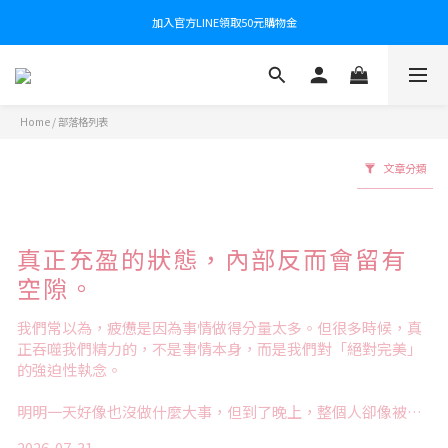
加入官方LINE領取50元購物金
Home
/
部落格列表
文章分類
真正充盈的狀態，內部反而會留有
空隙。
我們常以為，疲憊是因為事情做得分量太多。但很多時候，真
正吞噬我們精力的，不是事情本身，而是我們對「絕對完美」
的強迫性執念。
明明一天好像也沒做什麼大事，但到了晚上，整個人卻像被抽
乾了一樣，疲憊不堪。你檢查自己的待辦清單，發現自己把時
2026-07-31