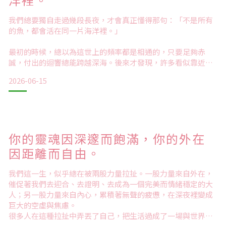
我們總要獨自走過幾段長夜，才會真正懂得那句：「不是所有
的魚，都會活在同一片海洋裡。」
最初的時候，總以為這世上的頻率都是相通的，只要足夠赤
誠，付出的迴響總能跨越深海。後來才發現，許多看似靠近的
交集，不過是短暫的潮汐重疊。那些曾讓人深信不疑的微言大
2026-06-15
義，最終散落在不對頻的風裡，沒有激起任何漣漪。每個人其
實都只想聽見自己靈魂的倒影，你點起再亮的燈火，也照不進
一扇刻意關上的窗。
我們終究要學會把目光收回來，自喧囂的餘音中抽身，去接納
你的靈魂因深邃而飽滿，你的外在
那些最真實、甚至有些尖銳的感受。當內心翻湧著無力與不甘
時，不要急著向
因距離而自由。
我們這一生，似乎總在被兩股力量拉扯。一股力量來自外在，
催促著我們去迎合、去證明、去成為一個完美而情緒穩定的大
人；另一股力量來自內心，累積著無聲的疲憊，在深夜裡變成
巨大的空虛與焦慮。
很多人在這種拉扯中弄丟了自己，把生活過成了一場與世界的