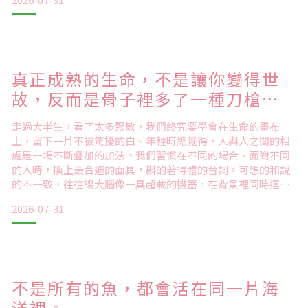
間算得很精準、對細節要求極高，甚至連呼吸和情緒都試圖控
制在最佳狀態。但為什麼越想掌控一切，心裡反而越空虛、越
疲憊？
物理學上有個著名的概念，叫熵增原理。意思是在沒有外力介
真正成熟的生命，不是讓你變得世
入的情況下，宇宙萬物的自然趨勢，永遠是從「有序」走向
「混亂」。
故，反而是骨子裡多了一種刀槍不
入的柔軟
房間放著不整理一定會變亂、花
走過大半生，看了太多聚散，我們終究要學會在生命的畫布
上，留下一片不被驚擾的白。年輕時總覺得，人與人之間的相
處是一場不斷疊加的加法。我們習慣在不同的場合、面對不同
的人時，換上最合適的面具，斟酌著得體的台詞。可想的和說
的不一致，往往讓大腦像一具超載的機器，在背景裡同時運作
著無數個耗能的線程。當你得過濾掉真實的自己，去迎合另一
2026-07-31
個靈魂的形狀。這種綿長的內耗，太繁複，也太容易讓人忘記
當下的呼吸。那些需要你一直演戲、一直包裝的交集，不過是
生命中短暫的潮汐重疊。當狂歡散去，你點起再亮的燈火，也
終究照不亮一扇刻
不是所有的魚，都會活在同一片海
洋裡。