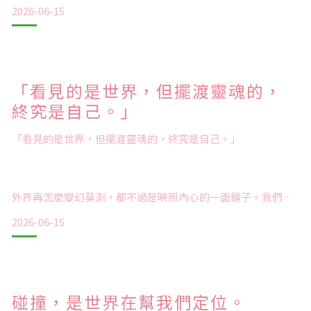
近身肉搏。直到撞得頭破血流才猛然驚覺：當你自己的心都碎
2026-06-15
了，看出去的世界，自然處處都是壓迫。
退後一步，你必須坐在黑暗裡，誠實地盤點內心。你要像個冷
靜的旁觀者，翻開那些用「我很堅強」掩蓋住的傷口，逼問自
己日復一日的焦慮：害怕停下來，究竟是渴望靈魂的豐盈，還
「看見的是世界，但擺渡靈魂的，
是恐懼被
終究是自己。」
「看見的是世界，但擺渡靈魂的，終究是自己。」
外界再怎麼變幻莫測，都不過是映照內心的一面鏡子。我們四
處探索、追尋遠方，其實是一場漫長的借景抒情，借世界的廣
2026-06-15
闊，來點亮內心的豁然開朗。
物質會飽和，但精神的探索沒有終點。
碰撞，是世界在幫我們定位。