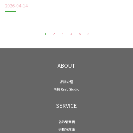
地，如果你曾被世界溫柔地擁抱過，你的本質裡就有安全感。
2026-04-14
對你來說，困難不是打擊，而是「挑戰」。陌生人不是威脅，
而是「潛在的朋友」。我們習慣把世界當成客體，卻忘了大腦
才是那個主觀的後製編輯。當你心懷憤怒時，你看到的盡是路
人的冷眼、公車的
1
2
3
4
5
ABOUT
品牌介紹
內擁 ReaL Studio
SERVICE
防詐騙聲明
退換貨政策