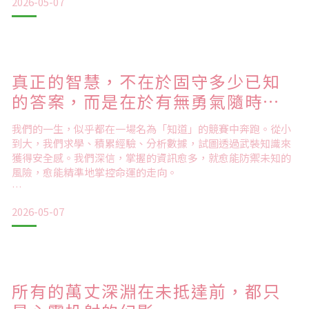
2026-05-07
我們以為「歸屬」是一個座標，只要抵達了某個位置、進入了
某個圈子，就能填補心底那份若有似無的空缺。
真正的智慧，不在於固守多少已知
的答案，而是在於有無勇氣隨時清
然而，當我們越想透過「獨樹一格」來彰顯價值時，卻往往不
空自己。
自覺地越靠近孤獨。這種孤獨並非獨處的自在，而是一種即便
我們的一生，似乎都在一場名為「知道」的競賽中奔跑。從小
身處人群，卻發現自己與靈魂失聯的疏離。
到大，我們求學、積累經驗、分析數據，試圖透過武裝知識來
獲得安全感。我們深信，掌握的資訊愈多，就愈能防禦未知的
風險，愈能精準地掌控命運的走向。
這時我們
然而，在累積知識的過程中，我們也不知不覺地在腦海裡繪製
2026-05-07
了一張細密的「地圖」。我們學習邏輯、社交規範與專業知
識，習慣用過去的經驗來預判未來。漸漸地，這些地圖變成了
框架，告訴我們這件事「應該」怎麼發展，那個人「應該」是
什麼樣子。
所有的萬丈深淵在未抵達前，都只
知識在此刻變成了濾鏡，讓我們只看到自己想看的標籤，卻看
不見事物流動的本質。