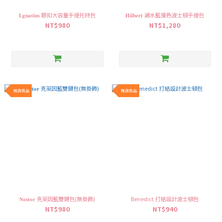
𝐋𝐠𝐧𝐚𝐭𝐢𝐮𝐬 銀扣大容量手提托特包
𝐇𝐢𝐥𝐛𝐞𝐫𝐭 湖水藍撞色波士頓手提包
NT$980
NT$1,280
現貨商品
現貨商品
𝐍𝐞𝐬𝐭𝐨𝐫 克萊因藍雙鏈包(無掛飾)
Benedict 打結設計波士頓包
NT$980
NT$940