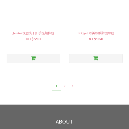
𝐉𝐞𝐦𝐢𝐧𝐚復古夾子扣手提鏈條包
𝐁𝐫𝐢𝐝𝐠𝐞𝐭 歐美款酷甜機車包
NT$590
NT$960
1
2
ABOUT