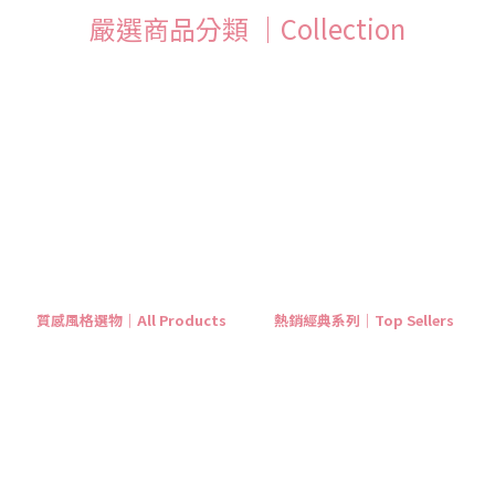
這意
限，也不是什麼壞事。正因為時間和能量就這麼多，你本來就沒必要去做完所有
嚴選商品分類 ｜Collection
人面
的事，更沒必要滿足所有的期待。 放開那雙死死掐住秩序的手。允許一點瑕疵，
正成
留下一絲縫隙。承認有限，你才不必把自己逼成一個嚴絲合縫的機器；接納缺
種柔
口，你才終於擁有說「不」的自由，和重新呼吸的空間。
然選
要委
能從
向溫
也毋
你不
回
質感風格選物｜All Products
熱銷經典系列｜Top Sellers