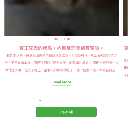
2026-07-30
真正充盈的狀態，內部反而會留有空隙。
真
我們常以為，疲憊是因為事情做得分量太多。但很多時候，真正吞噬我們精力
走過
的，不是事情本身，而是我們對「絕對完美」的強迫性執念。 明明一天好像也沒
擾的
做什麼大事，但到了晚上，整個人卻像被抽乾了一樣，疲憊不堪。你檢查自己的
不同
待辦清單，發現自己把時間算得很精準、對細節要求極高，甚至連呼吸和情緒都
Read More
和說
試圖控制在最佳狀態。但為什麼越想掌控一切，心裡反而越空虛、越疲憊？ 物理
的線
學上有個著名的概念，叫熵增原理。意思是在沒有外力介入的情況下，宇宙萬物
耗，
的自然趨勢，永遠是從「有序」走向「混亂」。 房間放著不整理一定會變亂、花
交集
朵開到極致一定會凋零、計畫做得了無痕跡，也一定會遇到突發狀況。 然而混亂
View All
照不
與瑕疵，才是這個世界最真實的常態。 真正充盈的狀態，內部反而會留有空隙。
本可
完美主義者的能量黑洞，往往是因為把自己的心張得太緊、塞得太滿。但水滿則
實體
溢，月圓則虧，試圖控制每一個細節，只會把自己推向崩潰。 人的精力本來有