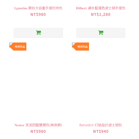
𝐋𝐠𝐧𝐚𝐭𝐢𝐮𝐬 銀扣大容量手提托特包
𝐇𝐢𝐥𝐛𝐞𝐫𝐭 湖水藍撞色波士頓手提包
NT$980
NT$1,280
現貨商品
現貨商品
𝐍𝐞𝐬𝐭𝐨𝐫 克萊因藍雙鏈包(無掛飾)
Benedict 打結設計波士頓包
NT$980
NT$940