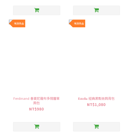
現貨商品
現貨商品
Ferdinand 春夏尼龍布多隔層單
𝐄𝐬𝐭𝐞𝐥𝐥𝐚 經典黑鬆弛肩背包
肩包
NT$1,080
NT$980