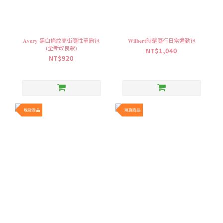
𝐀𝐯𝐞𝐫𝐲 黑白條紋高街隨性單肩包
𝐖𝐢𝐥𝐛𝐞𝐫𝐭時髦隨行日常通勤包
(全新改良款)
NT$1,040
NT$920
現貨商品
現貨商品