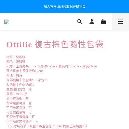
加入官方LINE領取50元購物金
𝐎𝐭𝐭𝐢𝐥𝐢𝐞 復古棕色隨性包袋
材質｜麂皮絨
顏色｜淺咖啡
尺寸｜上寬約46cm x 下寬約25cm x 高度約28.5cm x 厚度29cm
背帶長度｜長背帶約29cm 
背法｜肩背
內部結構｜主空間*1、小包*1
收納數｜外0/ 內部1
主要開口方式｜無
重量｜約350克
是否有底板｜有
背帶是否可拆｜否
可否放置長夾｜可
可否放置筆電｜可
可否放平板電腦｜可
可否放置文件資料｜ 可
《 尺寸均為手工測量，誤差值在 ±3cm 內屬正常範圍。》