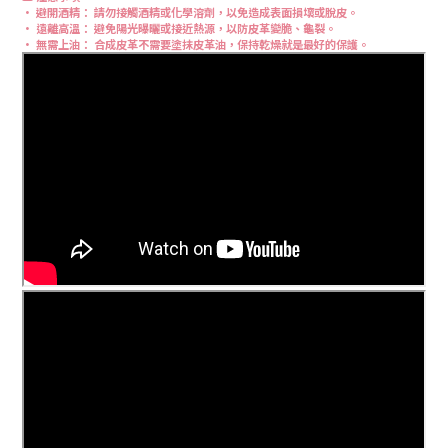
• 避開酒精： 請勿接觸酒精或化學溶劑，以免造成表面損壞或脫皮。
• 遠離高溫： 避免陽光曝曬或接近熱源，以防皮革變脆、龜裂。
• 無需上油： 合成皮革不需要塗抹皮革油，保持乾燥就是最好的保護。