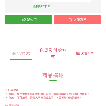
優惠價 NT$380
加入購物車
立即購買
送貨及付款方
商品描述
顧客評價
式
商品描述
✨ 日常保養
• 清潔： 使用柔軟的濕布擦拭髒汙即可，清潔後請置於通風處自然陰乾。
• 存放： 不使用時，請放入防塵袋或盒子中，並置於陰涼乾燥處。
⚠️ 注意事項