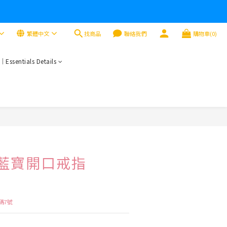
找商品
繁體中文
聯絡我們
購物車(0)
sentials Details
立即購買
𝐚 海藍寶開口戒指
碼7號