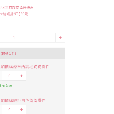
 即可享有超商免運優惠
卡結帳折NT$30元
品
(最多 1 件)
惠加價購潦草西高地狗狗掛件
 NT$380
惠加價購絨毛白色兔兔掛件