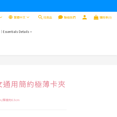
找商品
繁體中文
聯絡我們
購物車(0)
sentials Details
立即購買
𝐧𝐞 男女通用簡約極薄卡夾
m/厚度約0.3cm