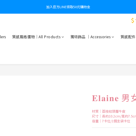
加入官方LINE領取50元購物金
$
ers
質感風格選物｜All Products
獨特飾品 ｜Accessories
質感配件｜Es
𝐄𝐥𝐚𝐢
材質｜荔枝紋頭層牛皮
尺寸｜長約10.2cm/寬約7.5c
容量｜7卡位/1個主袋卡位