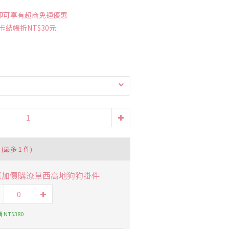
 即可享有超商免運優惠
卡結帳折NT$30元
品
(最多 1 件)
惠加價購潦草西高地狗狗掛件
 NT$380