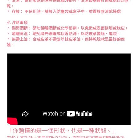
• 清潔： 使用柔軟的濕布擦拭髒汙即可，清潔後請置於通風處自然陰
乾。
• 存放： 不使用時，請放入防塵袋或盒子中，並置於陰涼乾燥處。
⚠️ 注意事項
• 避開酒精： 請勿接觸酒精或化學溶劑，以免造成表面損壞或脫皮。
• 遠離高溫： 避免陽光曝曬或接近熱源，以防皮革變脆、龜裂。
• 無需上油： 合成皮革不需要塗抹皮革油，保持乾燥就是最好的保
護。
「你選擇的是一個形狀，也是一種狀態。」
有些人不說話，不是因為沒話說， 而是已經不需要用聲音換認