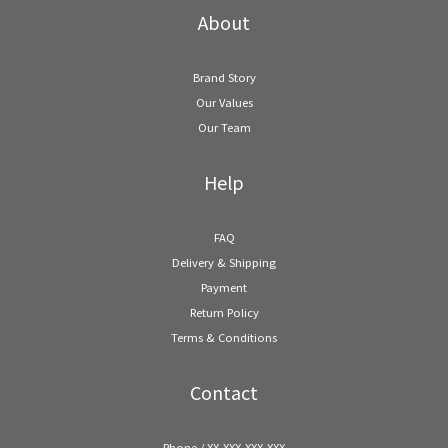
About
Brand Story
Our Values
Our Team
Help
FAQ
Delivery & Shipping
Payment
Return Policy
Terms & Conditions
Contact
Phone / XX-XXX-XXX-XXX