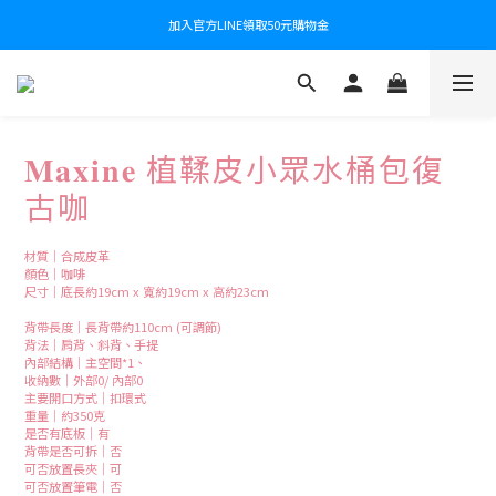
加入官方LINE領取50元購物金
𝐌𝐚𝐱𝐢𝐧𝐞 植鞣皮小眾水桶包復
古咖
材質｜合成皮革
顏色｜咖啡
尺寸｜底長約19cm x 寬約19cm x 高約23cm
背帶長度｜長背帶約110cm (可調節) 
背法｜肩背、斜背、手提
內部結構｜主空間*1、
收納數｜外部0/ 內部0
主要開口方式｜扣環式
重量｜約350克
是否有底板｜有
背帶是否可拆｜否
可否放置長夾｜可
可否放置筆電｜否