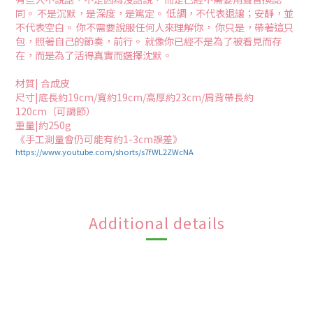
同。 不是沉默，是深度，是篤定。 低調，不代表退讓；安靜，並
不代表空白。 你不需要說服任何人來理解你， 你只是，帶著這只
包，照著自己的節奏，前行。 就像你已經不是為了被看見而存
在，而是為了活得真實而選擇沈默。
材質| 合成皮
尺寸|底長約19cm/寬約19cm/高厚約23cm/肩背帶長約
120cm（可調節）
重量|約250g
《手工測量會仍可能有約1-3cm誤差》
https://www.youtube.com/shorts/s7fWL2ZWcNA
Additional details