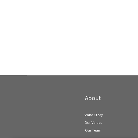
About
Brand Story
Our Values
Our Team