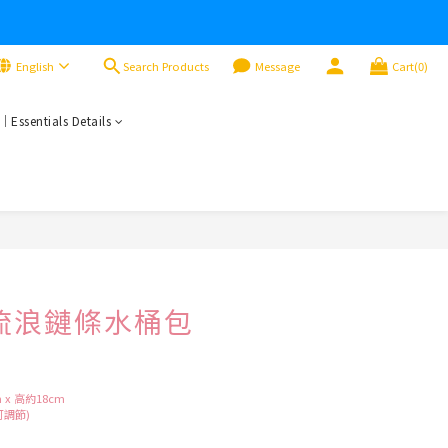
Search Products
English
Message
Cart(0)
sentials Details
BUY NOW
𝐭𝐭𝐚 流浪鏈條水桶包
x 高約18cm 
調節) 