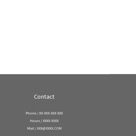
Contact
Phone / XX-XXX-XXX-XXX
Hours / XXXX-XXXX
Mail / XXX@XXXX.COM