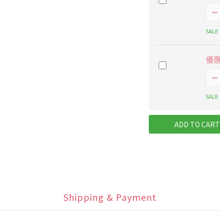
SALE
優
SALE
ADD TO CART
Shipping & Payment