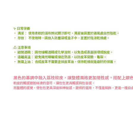
✨ 日常保養
• 清潔： 使用柔軟的濕布擦拭髒汙即可，清潔後請置於通風處自然陰乾。
• 存放： 不使用時，請放入防塵袋或盒子中，並置於陰涼乾燥處。
⚠️ 注意事項
• 避開酒精： 請勿接觸酒精或化學溶劑，以免造成表面損壞或脫皮。
• 遠離高溫： 避免陽光曝曬或接近熱源，以防皮革變脆、龜裂。
• 無需上油： 合成皮革不需要塗抹皮革油，保持乾燥就是最好的保護。
黑色的基調中融入荔枝紋皮，讓整體風格更加隨性感。搭配上銀
軟皮的觸感猶如絲滑的音符，讓包包更具觸感與包容感。
而整體的感覺，使包包更具深度和神秘感。鏈條的選用，不僅是裝飾，更是一種自