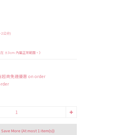
2公分)
在 ±3cm 內屬正常範圍。》
超商免運優惠 on order
order
d Save More
(At most 1 item(s))