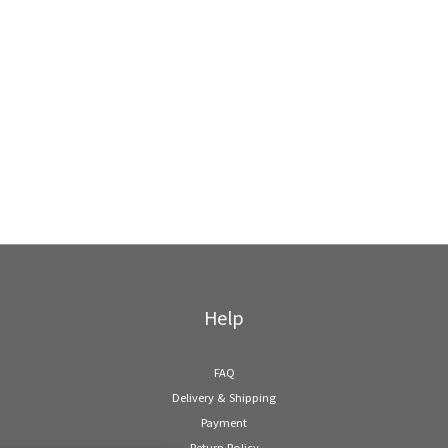
Help
FAQ
Delivery & Shipping
Payment
Return Policy