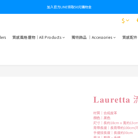
加入官方LINE領取50元購物金
$
ers
質感風格選物｜All Products
獨特飾品 ｜Accessories
質感配件｜Es
𝐋𝐚𝐮𝐫𝐞
材質｜合成皮革
顏色｜黑色
尺寸｜長約18cm x 寬約13cm 
背帶長度｜長背帶約100cm(可
手提拔長度｜長度約30cm
背法｜肩背、手提