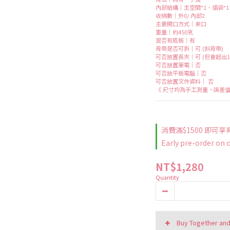
內部結構｜主空間*1、插袋*1
收納數｜外0/ 內部2
主要開口方式｜束口
重量｜約450克
是否有底板｜有
背帶是否可拆｜可 (斜背帶)
可否放置長夾｜可 (但會超出1-
可否放置筆電｜否
可否放平板電腦｜否
可否放置文件資料｜ 否
《 尺寸均為手工測量，誤差值
消費滿$1500 即可享有
Early pre-order on 
NT$1,280
Quantity
Buy Together an