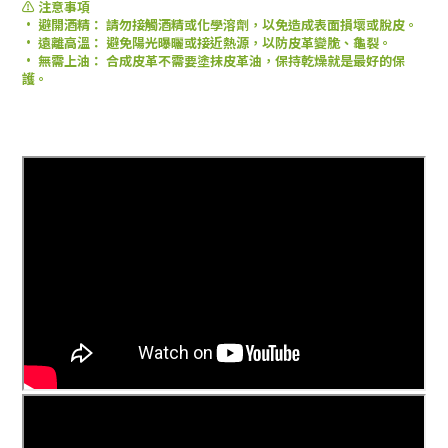
⚠️ 注意事項
• 避開酒精： 請勿接觸酒精或化學溶劑，以免造成表面損壞或脫皮。
• 遠離高溫： 避免陽光曝曬或接近熱源，以防皮革變脆、龜裂。
• 無需上油： 合成皮革不需要塗抹皮革油，保持乾燥就是最好的保
護。