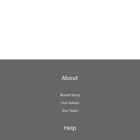
About
Brand Story
Our Values
Our Team
Help