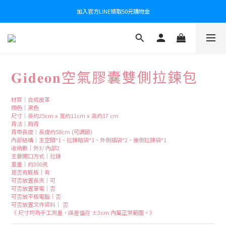
加入官方LINE領取50元購物金
𝐆𝐢𝐝𝐞𝐨𝐧空氣膠囊雙側拉鍊包
材質｜合成皮革
顏色｜黑色
尺寸｜長約25cm x 寬約11cm x 高約17 cm 
背法｜肩背
背帶長度｜長度約58cm (可調節)
內部結構｜主空間*1、拉鍊暗袋*1、外側插袋*2、後側拉鍊袋*1
收納數｜外3/ 內部2
主要開口方式｜拉鍊
重量｜約300克
是否有底板｜有
可否放置長夾｜可
可否放置筆電｜否
可否放平板電腦｜否
可否放置文件資料｜ 否
《 尺寸均為手工測量，誤差值在 ±3cm 內屬正常範圍。》