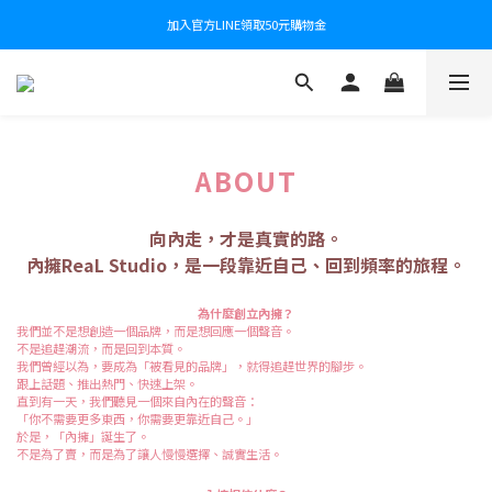
加入官方LINE領取50元購物金
ABOUT
向內走，才是真實的路。
內擁ReaL Studio，是一段靠近自己、回到頻率的旅程。
為什麼創立內擁？
我們並不是想創造一個品牌，而是想回應一個聲音。
不是追趕潮流，而是回到本質。
我們曾經以為，要成為「被看見的品牌」，就得追趕世界的腳步。
跟上話題、推出熱門、快速上架。
直到有一天，我們聽見一個來自內在的聲音：
「你不需要更多東西，你需要更靠近自己。」
於是，「內擁」誕生了。
不是為了賣，而是為了讓人慢慢選擇、誠實生活。