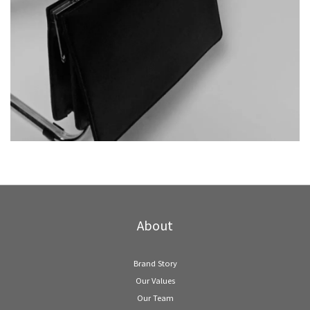
About
Brand Story
Our Values
Our Team