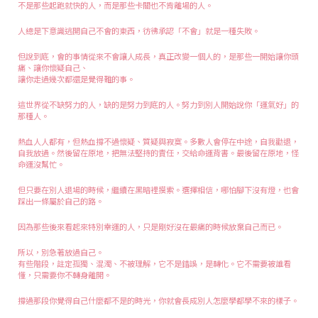
不是那些起跑就快的人，而是那些卡關也不肯離場的人。
人總是下意識逃開自己不會的東西，彷彿承認「不會」就是一種失敗。
但說到底，會的事情從來不會讓人成長，真正改變一個人的，是那些一開始讓你頭
痛、讓你懷疑自己、
讓你走過幾次都還是覺得難的事。
這世界從不缺努力的人，缺的是努力到底的人。努力到別人開始說你「運氣好」的
那種人。
熱血人人都有，但熱血撐不過懷疑、質疑與寂寞。多數人會停在中途，自我勸退，
自我放過。然後留在原地，把無法堅持的責任，交給命運背書。最後留在原地，怪
命運沒幫忙。
但只要在別人退場的時候，繼續在黑暗裡摸索。選擇相信，哪怕腳下沒有燈，也會
踩出一條屬於自己的路。
因為那些後來看起來特別幸運的人，只是剛好沒在最痛的時候放棄自己而已。
所以，別急著放過自己。
有些階段，註定孤獨、混濁、不被理解，它不是錯誤，是轉化。它不需要被誰看
懂，只需要你不轉身離開。
撐過那段你覺得自己什麼都不是的時光，你就會長成別人怎麼學都學不來的樣子。