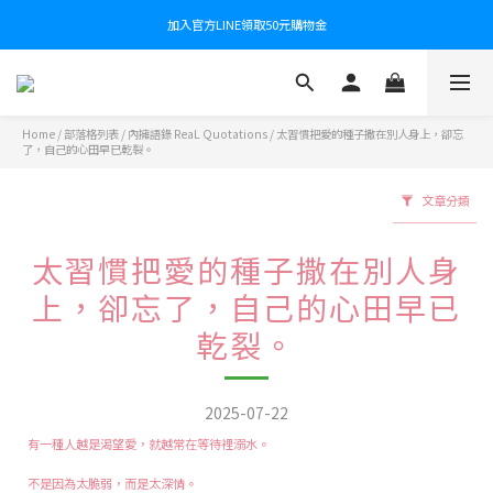
加入官方LINE領取50元購物金
Home
/
部落格列表
/
內擁語錄 ReaL Quotations
/
太習慣把愛的種子撒在別人身上，卻忘
了，自己的心田早已乾裂。
文章分類
太習慣把愛的種子撒在別人身
上，卻忘了，自己的心田早已
乾裂。
2025-07-22
有一種人越是渴望愛，就越常在等待裡溺水。
不是因為太脆弱，而是太深情。