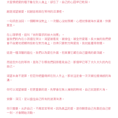
太習慣把愛的種子撒在別人身上，卻忘了，自己的心田早已乾裂。
越是渴望被愛，就越容易困在等待的沼澤裡。
一句訊息沒回、一個眼神沒對上、一次關心沒如預期，心裡就像被海水灌滿，快要
窒息。
在心理學裡，這叫「依附需求的放大效應」。
當我們的內在小孩還在哭泣，渴望被看見、被接住、被全然愛著。長大後的我們便
會不自覺地把期待投射在對方身上，彷彿只要對方夠愛我，我就能獲得救贖。
這是一種深層的錯位，我們以為愛在外面，但其實它藏在自己靈魂的最深處。
而這些外在的等待，是為了引導我們回頭看見自己—那個早已等了太久太久的內在
自己。
渴望本身不是罪，但若你把靈魂綁在別人手上，那就注定會一次次被拉進情感的海
溝。
你可以渴望被愛，但更重要的是，先學會在無人擁抱的時候，自己就是那片海。
安靜、深沉，足以盛住自己所有的波濤洶湧。
你只需要，允許自己，不再苦苦等候。因為真正的愛，是你願意自己先靠近自己那
一刻，才會開始流動。