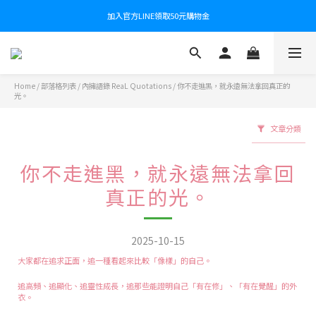
加入官方LINE領取50元購物金
Home
/
部落格列表
/
內擁語錄 ReaL Quotations
/
你不走進黑，就永遠無法拿回真正的
光。
文章分類
你不走進黑，就永遠無法拿回
真正的光。
2025-10-15
大家都在追求正面，追一種看起來比較「像樣」的自己。
追高頻、追顯化、追靈性成長，追那些能證明自己「有在修」、「有在覺醒」的外
衣。