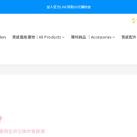
加入官方LINE領取50元購物金
$
ers
質感風格選物｜All Products
獨特飾品 ｜Accessories
質感配件｜Es
?
要用生命交換你會做選