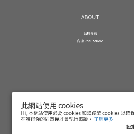
這部電影為我們提供了獨特的視角，告訴我們，愛是如何遮掩
我想上帝造人本來就是平等沒有歧視，是
ABOUT
品牌介紹
內擁 ReaL Studio
此網站使用 cookies
Hi, 本網站使用必要 cookies 和追蹤型 cookies
在獲得你的同意後才會執行追蹤。
了解更多
設