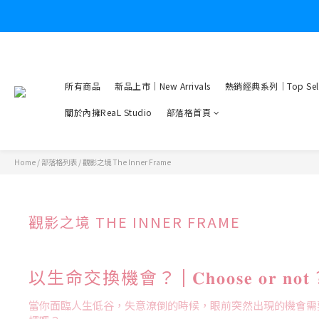
所有商品
新品上市｜New Arrivals
熱銷經典系列｜Top Sell
關於內擁ReaL Studio
部落格首頁
Home
/
部落格列表
/
觀影之境 The Inner Frame
觀影之境 THE INNER FRAME
以生命交換機會？ | 𝐂𝐡𝐨𝐨𝐬𝐞 𝐨𝐫 𝐧𝐨𝐭 
當你面臨人生低谷，失意潦倒的時候，眼前突然出現的機會需