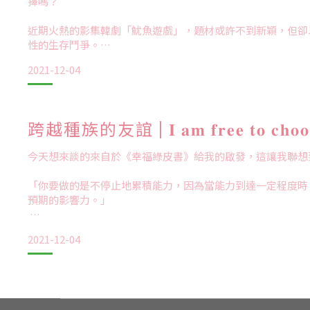
擇嗎？
近期火熱的影集韓劇「魷魚遊戲」，題材或許不到新穎，但卻
性的生存鬥爭。
2021-12-04
你是泯滅人性只為存活的生還者，還是屈服於現實的滅頂者？
在對於階級、權力和人性弱點的反思，童年的遊戲染上大人現
刺。
跨越種族的友誼 | 𝐈 𝐚𝐦 𝐟𝐫𝐞𝐞 𝐭𝐨 𝐜𝐡𝐨𝐨
看似別無選擇而作出的選擇，往往才是決定生活走向的最大關
今天想來談的來自於《幸福綠皮書》給我的啟發，這讓我聯想
我想生存遊戲的本質，本就不要為了獲取什麼，而是付出了多
「你要做的是不停止地累積能力，因為當能力到達一定程度時
位，權利及金錢或許能夠讓你掌握得多，但卻也能讓你瞬
預期的影響力。」
2021-12-04
電影裡講述的是關於，一位知名黑人鋼琴家，雇用一名白人司
白」的男主角，從紐約一路開往南方阿拉巴馬州，並且開始這
巡演之旅。
電影裡種族的歧視與階級的偏見，環境和人性自私面等複雜因