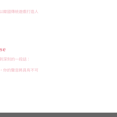
以韓國傳統遊戲打造人
實的醜陋，其實充滿諷
𝐞
鍵。
到深刻的一段話：
少而讓你換取最高上
，你的聲音將具有不可
機，而兩位「一黑一
位知名鋼琴家的南方的
素。