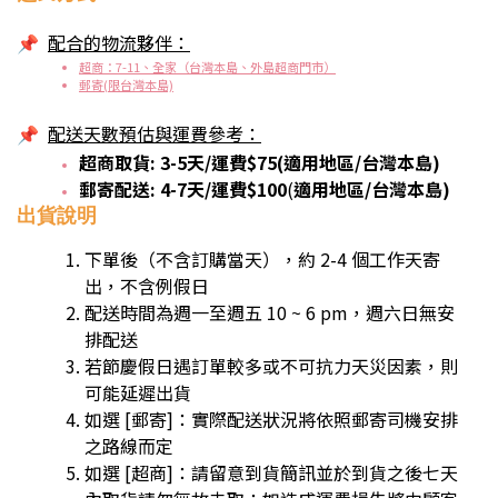
配合的物流夥伴：
📌
超商：7-11、全家（台灣本島、外島超商門市）
郵寄(限台灣本島)
配送
天數預估與運費參考：
📌
超商取貨: 3-5天/運費$75(適用地區/台灣本島)
郵寄配送: 4-7天/運費$100
(
適用地區/台灣本島)
出貨說明
下單後（不含訂購當天），約 2-4 個工作天寄
出，不含例假日
配送時間為週一至週五 10 ~ 6 pm，週六日無安
排配送
若節慶假日遇訂單較多或不可抗力天災因素，則
可能延遲出貨
如選 [郵寄]：實際配送狀況將依照郵寄司機安排
之路線而定
如選 [超商]：請留意到貨簡訊並於到貨之後七天