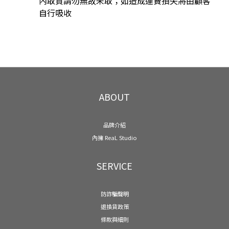
內取貨請勿無故未取；如造成運費損失將由顧客
自行吸收
ABOUT
品牌介紹
內擁 ReaL Studio
SERVICE
防詐騙聲明
退換貨政策
條款與細則