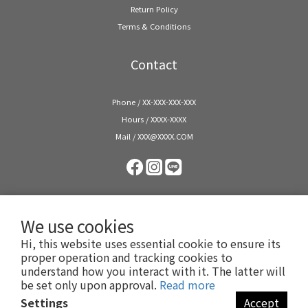
Return Policy
Terms & Conditions
Contact
Phone / XX-XXX-XXX-XXX
Hours / XXXX-XXXX
Mail / XXX@XXXX.COM
We use cookies
Hi, this website uses essential cookie to ensure its
proper operation and tracking cookies to
understand how you interact with it. The latter will
be set only upon approval.
Read more
$
TWD
English
Settings
Accept