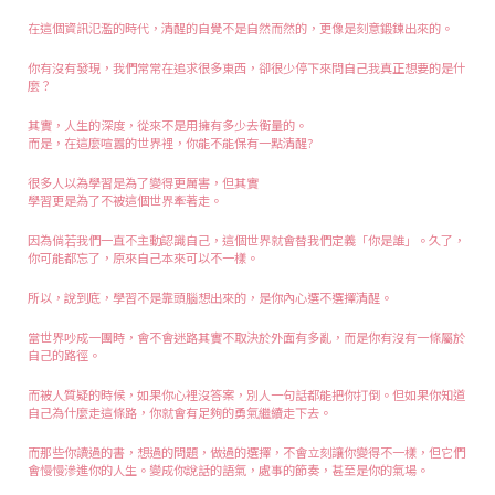
在這個資訊氾濫的時代，清醒的自覺不是自然而然的，更像是刻意鍛鍊出來的。
你有沒有發現，我們常常在追求很多東西，卻很少停下來問自己我真正想要的是什
麼？
其實，人生的深度，從來不是用擁有多少去衡量的。
而是，在這麼喧囂的世界裡，你能不能保有一點清醒?
很多人以為學習是為了變得更厲害，但其實
學習更是為了不被這個世界牽著走。
因為倘若我們一直不主動認識自己，這個世界就會替我們定義「你是誰」。久了，
你可能都忘了，原來自己本來可以不一樣。
所以，說到底，學習不是靠頭腦想出來的，是你內心選不選擇清醒。
當世界吵成一團時，會不會迷路其實不取決於外面有多亂，而是你有沒有一條屬於
自己的路徑。
而被人質疑的時候，如果你心裡沒答案，別人一句話都能把你打倒。但如果你知道
自己為什麼走這條路，你就會有足夠的勇氣繼續走下去。
而那些你讀過的書，想過的問題，做過的選擇，不會立刻讓你變得不一樣，但它們
會慢慢滲進你的人生。變成你說話的語氣，處事的節奏，甚至是你的氣場。