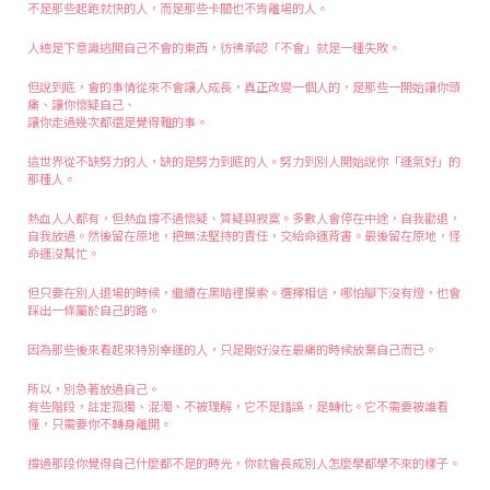
不是那些起跑就快的人，而是那些卡關也不肯離場的人。
人總是下意識逃開自己不會的東西，彷彿承認「不會」就是一種失敗。
但說到底，會的事情從來不會讓人成長，真正改變一個人的，是那些一開始讓你頭
痛、讓你懷疑自己、
讓你走過幾次都還是覺得難的事。
這世界從不缺努力的人，缺的是努力到底的人。努力到別人開始說你「運氣好」的
那種人。
熱血人人都有，但熱血撐不過懷疑、質疑與寂寞。多數人會停在中途，自我勸退，
自我放過。然後留在原地，把無法堅持的責任，交給命運背書。最後留在原地，怪
命運沒幫忙。
但只要在別人退場的時候，繼續在黑暗裡摸索。選擇相信，哪怕腳下沒有燈，也會
踩出一條屬於自己的路。
因為那些後來看起來特別幸運的人，只是剛好沒在最痛的時候放棄自己而已。
所以，別急著放過自己。
有些階段，註定孤獨、混濁、不被理解，它不是錯誤，是轉化。它不需要被誰看
懂，只需要你不轉身離開。
撐過那段你覺得自己什麼都不是的時光，你就會長成別人怎麼學都學不來的樣子。