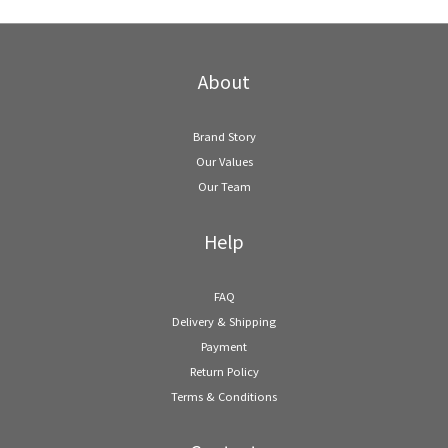
About
Brand Story
Our Values
Our Team
Help
FAQ
Delivery & Shipping
Payment
Return Policy
Terms & Conditions