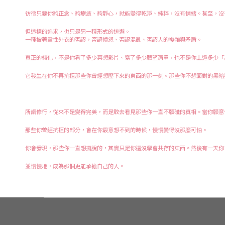
彷彿只要你夠正念、夠療癒、夠靜心，就能變得乾淨、純粹，沒有情緒。甚至，沒
但這樣的追求，也只是另一種形式的逃避。
一種披著靈性外衣的否認，否認憤怒、否認混亂、否認人的複雜與矛盾。
真正的轉化，不是你看了多少冥想影片、寫了多少願望清單，也不是你上過多少「
它發生在你不再抗拒那些你曾經想壓下來的東西的那一刻。那些你不想面對的黑暗
所謂修行，從來不是變得完美，而是敢去看見那些你一直不願碰的真相。當你願意
那些你曾經抗拒的部分，會在你最意想不到的時候，慢慢變得沒那麼可怕。
你會發現，那些你一直想擺脫的，其實只是你還沒學會共存的東西。然後有一天你
並慢慢地，成為那個更能承擔自己的人。