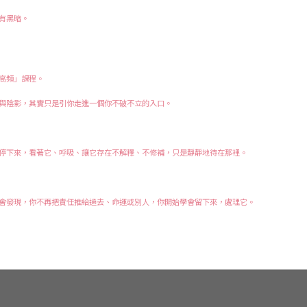
有黑暗。
高頻」課程。
與陰影，其實只是引你走進一個你不破不立的入口。
停下來，看著它、呼吸、讓它存在不解釋、不修補，只是靜靜地待在那裡。
會發現，你不再把責任推給過去、命運或別人，你開始學會留下來，處理它。