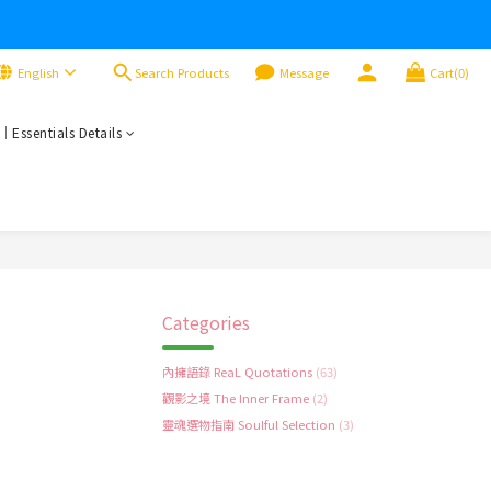
Search Products
English
Message
Cart(0)
sentials Details
Categories
內擁語錄 ReaL Quotations
(63)
觀影之境 The Inner Frame
(2)
靈魂選物指南 Soulful Selection
(3)